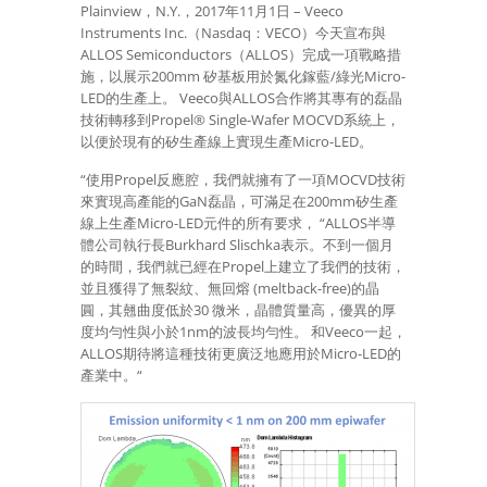
Plainview，N.Y.，2017年11月1日 – Veeco
Instruments Inc.（Nasdaq：VECO）今天宣布與
ALLOS Semiconductors（ALLOS）完成一項戰略措
施，以展示200mm 矽基板用於氮化鎵藍/綠光Micro-
LED的生產上。 Veeco與ALLOS合作將其專有的磊晶
技術轉移到Propel® Single-Wafer MOCVD系統上，
以便於現有的矽生產線上實現生產Micro-LED。
“使用Propel反應腔，我們就擁有了一項MOCVD技術
來實現高產能的GaN磊晶，可滿足在200mm矽生產
線上生產Micro-LED元件的所有要求， “ALLOS半導
體公司執行長Burkhard Slischka表示。不到一個月
的時間，我們就已經在Propel上建立了我們的技術，
並且獲得了無裂紋、無回熔 (meltback-free)的晶
圓，其翹曲度低於30 微米，晶體質量高，優異的厚
度均勻性與小於1nm的波長均勻性。 和Veeco一起，
ALLOS期待將這種技術更廣泛地應用於Micro-LED的
產業中。“