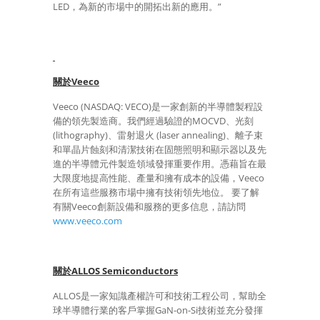
LED，為新的市場中的開拓出新的應用。”
關於
Veeco
Veeco (NASDAQ: VECO)是一家創新的半導體製程設
備的領先製造商。我們經過驗證的MOCVD、光刻
(lithography)、雷射退火 (laser annealing)、離子束
和單晶片蝕刻和清潔技術在固態照明和顯示器以及先
進的半導體元件製造領域發揮重要作用。憑藉旨在最
大限度地提高性能、產量和擁有成本的設備，Veeco
在所有這些服務市場中擁有技術領先地位。 要了解
有關Veeco創新設備和服務的更多信息，請訪問
www.veeco.com
關於
ALLOS Semiconductors
ALLOS是一家知識產權許可和技術工程公司，幫助全
球半導體行業的客戶掌握GaN-on-Si技術並充分發揮