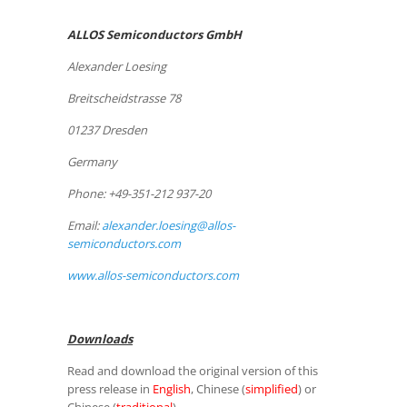
ALLOS Semiconductors GmbH
Alexander Loesing
Breitscheidstrasse 78
01237 Dresden
Germany
Phone: +49-351-212 937-20
Email:
alexander.loesing@allos-
semiconductors.com
www.allos-semiconductors.com
Downloads
Read and download the original version of this
press release in
English
, Chinese (
simplified
) or