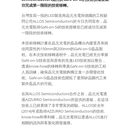
功完成第一階段的技術移轉。
台灣首屈一指的LED製造商晶元光電與德國的工程顧
問公司ALLOS Semiconductors於今日共同宣布，晶
元光電取得GaN-on-Si的技術授權並已經成功完成第
一階段的技術移轉。
本技術移轉計畫在晶元光電的磊晶機台內建置具有絕
佳同質性的150mm與200mm的GaN-on-Si磊晶製
程。在本次技術移轉過程中，晶元光電已經充分掌握
GaN-on-Si技術並與原有的先進LED技術加以整合，
透過know-how的移轉和專責GaN-on-Si技術的工程
人員訓練，確保晶元光電能夠獨立進一步開發此技
術。GaN-on-Si磊晶技術也開拓了運用矽晶圓代工來
製作磊晶片的可能。
在與ALLOS Semiconductors合作之前，晶元光電透
過AZZURRO Semiconductors所提供的基板，在這項
技術上已經累積了非常豐富的經驗。ALLOS於去年
(2014)年底取得AZZURRO Semiconductors的技術、
know-how和專利權，晶元光電得以透過ALLOS進行
相關的諮詢與客製化開發服務。