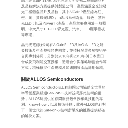
晶元光電(EPISTAR) 為全球最大的發光二極體磊晶片
及晶粒解決方案提供與製造公司，產品涵蓋全光譜發
光二極體磊晶片及晶粒，其中AlGaInP產品線為紅、
橙、黃、黃綠光LED；InGaN系列為藍、綠色、紫外
光LED；以及Power IR產品，產品主要應用於一般照
明、中大尺寸TFT-LCD背光源、汽車、LED顯示看板
等市場。
晶元光電(股)公司在AlGaInP LED及InGaN LED之研
發技術及生產規模領先同業，並積極發展多項技術平
台與專利佈局，分別於2010年與2013年與日本豐田
合成及飛利浦交互授權，透過合併與策略聯盟合作等
方式，積極擴展生產規模及加速開發產品應用領域。
關於ALLOS Semiconductors
ALLOS Semiconductors工程顧問公司協助全世界的
半導體產業精通GaN-on-Si技術並揭露此技術的優
勢，ALLOS所提供的顧問服務包含授權此技術的專
利、know-how，以及技術移轉，此外ALLOS也針對
下一個世代的GaN-on-Si技術所帶來的挑戰提供精確
的解決方案。