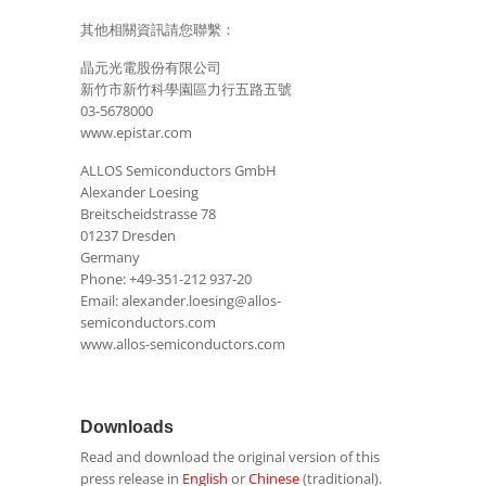
其他相關資訊請您聯繫：
晶元光電股份有限公司
新竹市新竹科學園區力行五路五號
03-5678000
www.epistar.com
ALLOS Semiconductors GmbH
Alexander Loesing
Breitscheidstrasse 78
01237 Dresden
Germany
Phone: +49-351-212 937-20
Email: alexander.loesing@allos-
semiconductors.com
www.allos-semiconductors.com
Downloads
Read and download the original version of this
press release in
English
or
Chinese
(traditional).