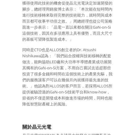
獲得使用此技術的機會促使晶元光電決定加速開發的
腳步，總經理周銘俊博士表示：「本次能在短時間內
進行技術移轉來取得完整的技術能力，就時間與成本
而言都可收事半功倍之效。」周總經理也從公司策略
面進一步表示：「晶電一直以來都在關注GaN-on-Si
這個技術，因其在多項應用上具有優勢，而且大尺寸
的基板可望降低製造成本。」
同時是CTO也是ALLOS創立者的Dr. Atsushi
Nishikawa認為：「我們結合授權與技術移轉的配套
做法，能夠協助LED廠和大功率半導體產業成功展開
其獨有的GaN-on-Si方案，不用自己嘗試去追趕那些
投資了很多金錢和時間在這個技術上的產業先驅，我
們的服務讓客戶可以在幾個月內就獲得最先進的技
術。」他認為對ALLOS的客戶而言，若採用ALLOS所
提供被驗證過的GaN-on-Si技術平台和know-how，
節省的不僅是開發成本和搶進市場的時間，同時也能
降低智慧財產權上的風險。
關於晶元光電